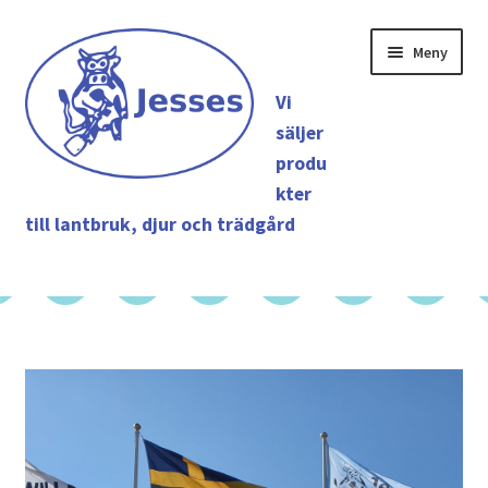
Hoppa
Hoppa
Meny
till
till
navigering
innehåll
Vi
säljer
produ
kter
till lantbruk, djur och trädgård
Shop
Hem
Tjänster