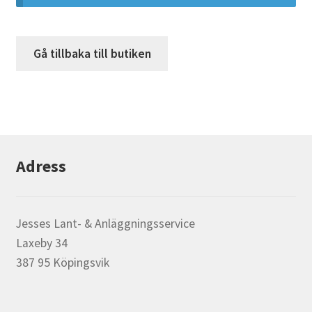
Köpvillkor
Gå tillbaka till butiken
Kontakt
Kassa
Facebook
Adress
Instagram
Jesses Lant- & Anläggningsservice
Laxeby 34
387 95 Köpingsvik