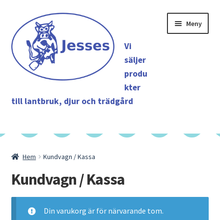
Hoppa
Hoppa
Meny
till
till
navigering
innehåll
Vi
säljer
produ
kter
till lantbruk, djur och trädgård
Shop
Hem
Kundvagn / Kassa
Hem
Kundvagn / Kassa
Tjänster
Din varukorg är för närvarande tom.